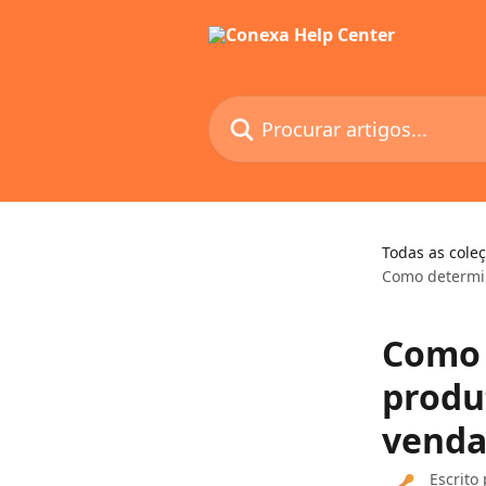
Ir para conteúdo principal
Procurar artigos...
Todas as cole
Como determin
Como 
produ
venda
Escrito