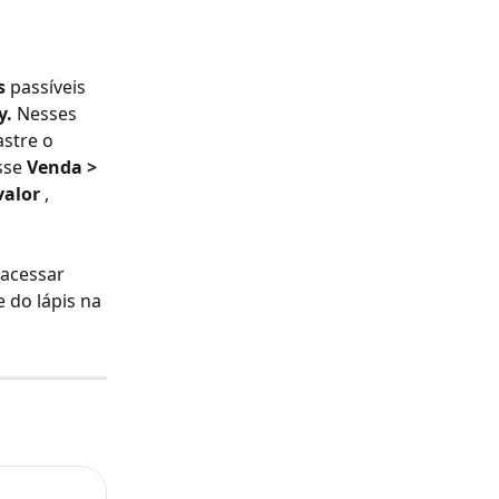
s
 passíveis 
y.
 Nesses 
astre o 
sse 
Venda > 
valor 
, 
acessar 
e do lápis na 