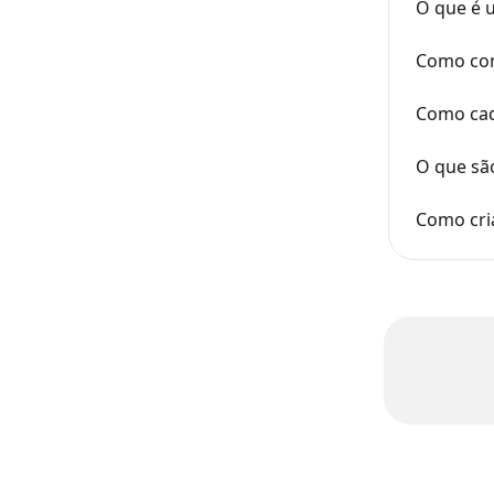
O que é 
Como con
Como cad
O que são
Como cri