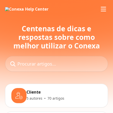
Ir para conteúdo principal
Centenas de dicas e
respostas sobre como
melhor utilizar o Conexa
Procurar artigos...
Cliente
5 autores
70 artigos