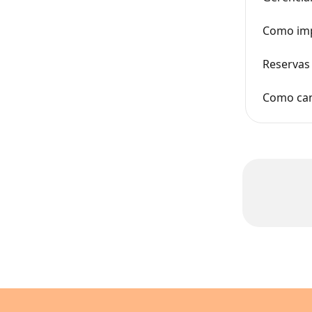
Como imp
Reservas
Como can