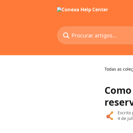
Ir para conteúdo principal
Procurar artigos...
Todas as cole
Como 
reser
Escrito
4 de ju