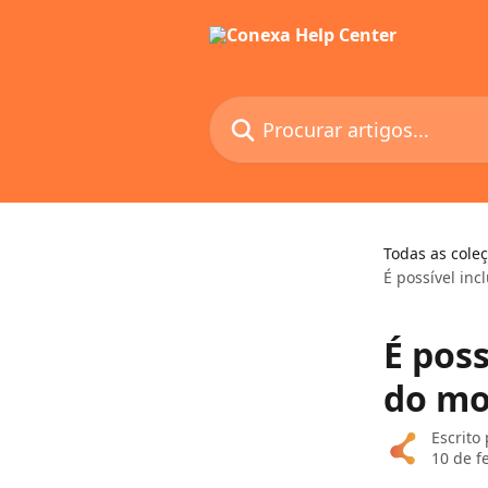
Ir para conteúdo principal
Procurar artigos...
Todas as cole
É possível in
É poss
do mo
Escrito
10 de f