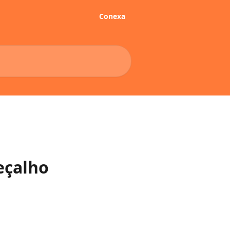
Conexa
eçalho