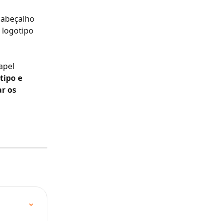
cabeçalho 
 logotipo 
apel 
ipo e 
r os 