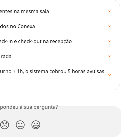
rentes na mesma sala
tados no Conexa
eck-in e check-out na recepção
urada
turno + 1h, o sistema cobrou 5 horas avulsas. 
spondeu à sua pergunta?
😞
😐
😃