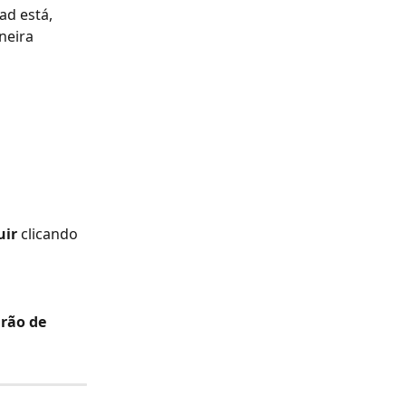
ad está, 
neira 
uir
 clicando 
rão de 