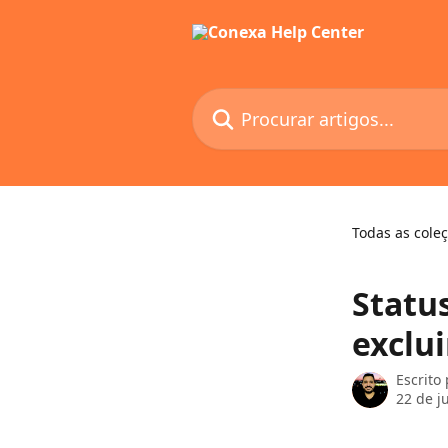
Ir para conteúdo principal
Procurar artigos...
Todas as cole
Status
exclui
Escrito
22 de j