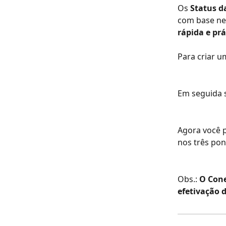
Os 
Status d
com base nes
rápida e prá
Para criar u
Em seguida s
Agora você p
nos três pon
Obs.: 
O Cone
efetivação 