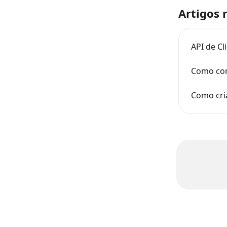
Artigos 
API de Cl
Como conf
Como cria