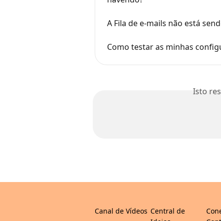
A Fila de e-mails não está sen
Como testar as minhas confi
Isto re
Canal de Vídeos
Central de
Con