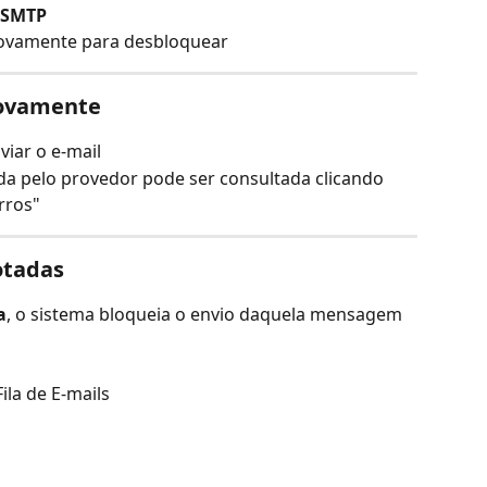
a SMTP
 novamente para desbloquear
Novamente
iar o e-mail
a pelo provedor pode ser consultada clicando 
rros"
otadas
a
, o sistema bloqueia o envio daquela mensagem
Fila de E-mails