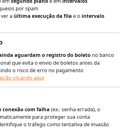
e em 
segundo plano
 e em 
intervalos 
oqueios por spam
ver a 
última execução da fila
 e o 
intervalo 
o
ainda aguardam o registro do boleto
 no banco
nal que evita o envio de boletos antes da 
uindo o risco de erro no pagamento
pção clicando aqui
de conexão com falha
 (ex.: senha errada), o 
omaticamente para proteger sua conta
dentifique o tráfego como tentativa de invasão