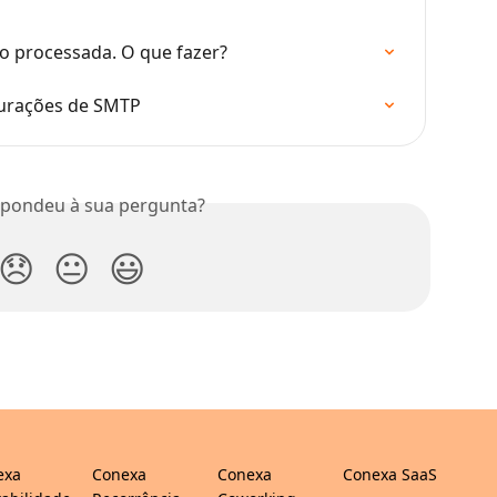
do processada. O que fazer?
gurações de SMTP
spondeu à sua pergunta?
😞
😐
😃
exa
Conexa
Conexa
Conexa SaaS