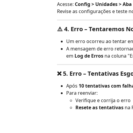
Acesse: 
Config > Unidades > Ab
Revise as configurações e teste
⚠️ 
4. Erro – Tentaremos 
Um erro ocorreu ao tentar env
A mensagem de erro retornad
em 
Log de Erros
 na coluna "E
❌ 
5. Erro – Tentativas Esg
Após 
10 tentativas com falh
Para reenviar:
Verifique e corrija o erro
Resete as tentativas
 na 