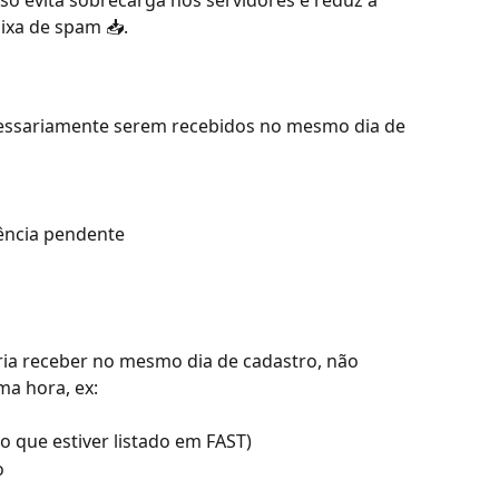
so evita sobrecarga nos servidores e reduz a 
ixa de spam 📥.
essariamente serem recebidos no mesmo dia de 
ência pendente
eria receber no mesmo dia de cadastro, não 
a hora, ex:
o que estiver listado em FAST)
o