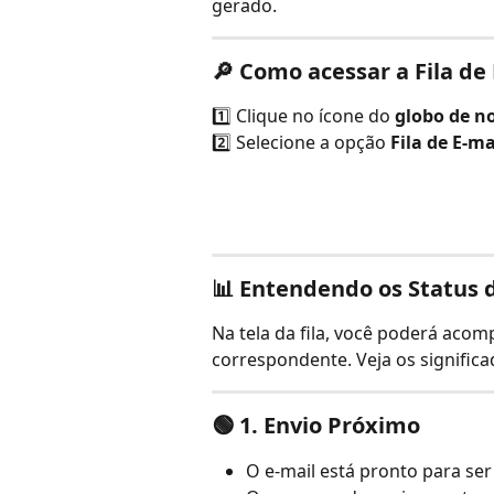
gerado.
🔎 Como acessar a Fila de
1️⃣ Clique no ícone do 
globo de no
2️⃣ Selecione a opção 
Fila de E-ma
📊 Entendendo os Status d
Na tela da fila, você poderá acom
correspondente. Veja os significa
🟢 
1. Envio Próximo
O e-mail está pronto para se