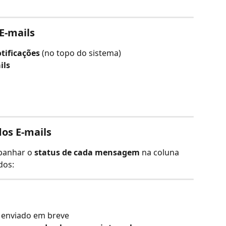
 E-mails
tificações
 (no topo do sistema)
ils
os E-mails
panhar o 
status de cada mensagem
 na coluna 
dos:
r enviado em breve