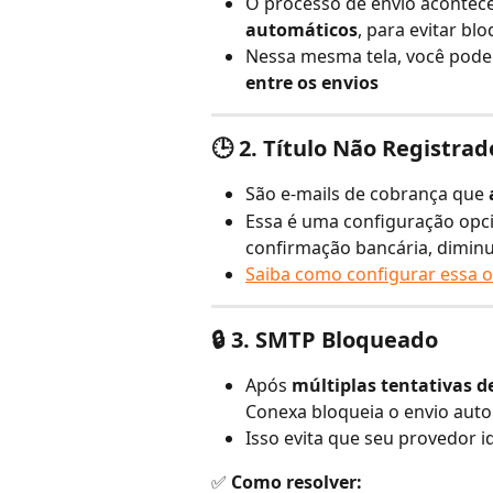
O processo de envio acontec
automáticos
, para evitar bl
Nessa mesma tela, você pode 
entre os envios
🕒 
2. Título Não Registrad
São e-mails de cobrança que 
Essa é uma configuração opcio
confirmação bancária, dimin
Saiba como configurar essa o
🔒 
3. SMTP Bloqueado
Após 
múltiplas tentativas 
Conexa bloqueia o envio aut
Isso evita que seu provedor i
✅ 
Como resolver: