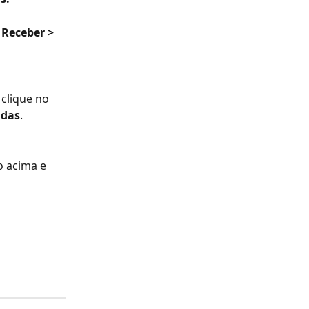
 Receber > 
clique no 
adas
.
 acima e 