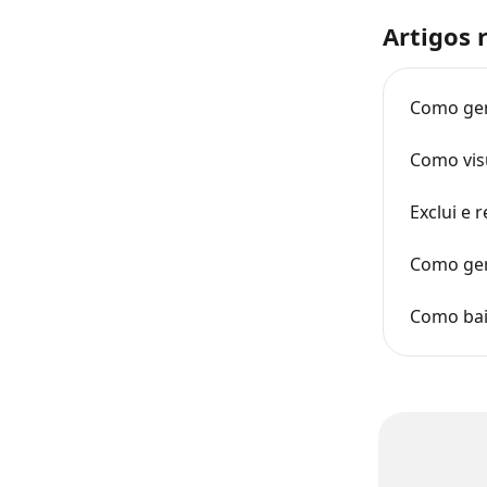
Artigos 
Como ger
Como visu
Exclui e 
Como ger
Como bai