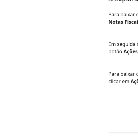
Para baixar o
Notas Fisca
Em seguida s
botão 
Ações
Para baixar
clicar em 
Açõ