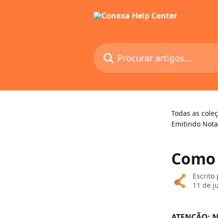
Ir para conteúdo principal
Procurar artigos...
Todas as cole
Emitindo Nota
Como b
Escrito
11 de j
ATENÇÃO: Nã