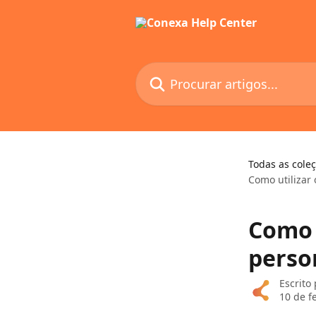
Ir para conteúdo principal
Procurar artigos...
Todas as cole
Como utilizar 
Como 
person
Escrito
10 de f