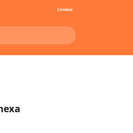
Conexa
onexa