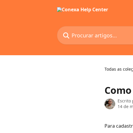
Ir para conteúdo principal
Procurar artigos...
Todas as cole
Como 
Escrito
14 de m
Para cadast