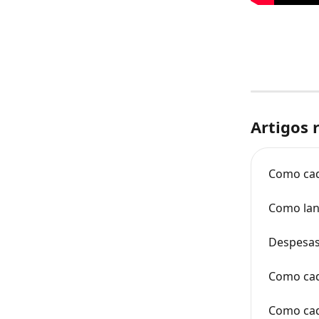
Artigos 
Como cad
Como lanç
Despesas 
Como cad
Como cad