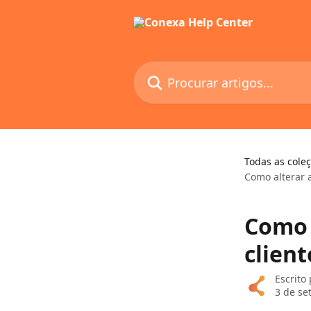
Ir para conteúdo principal
Procurar artigos...
Todas as cole
Como alterar 
Como 
client
Escrito
3 de se