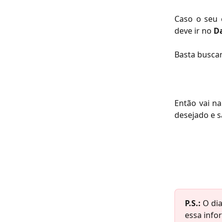
Caso o seu c
deve ir no
D
Basta buscar
Então vai n
desejado e s
P.S.:
 O di
essa info