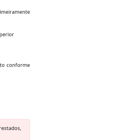
rimeiramente
perior
nto conforme
restados, 