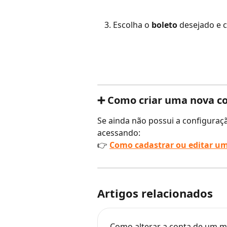
Escolha o 
boleto
 desejado e 
➕ Como criar uma nova co
Se ainda não possui a configuração
acessando:
👉 
Como cadastrar ou editar um
Artigos relacionados
Como alterar a conta de um m