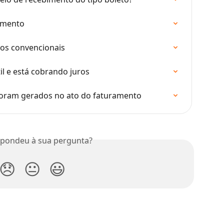
amento
ios convencionais
il e está cobrando juros
foram gerados no ato do faturamento
spondeu à sua pergunta?
😞
😐
😃