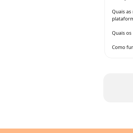
Quais as
platafor
Quais os 
Como fun