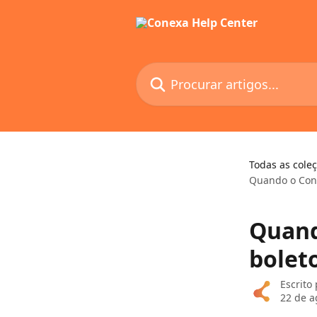
Ir para conteúdo principal
Procurar artigos...
Todas as cole
Quando o Cone
Quand
bolet
Escrito
22 de a