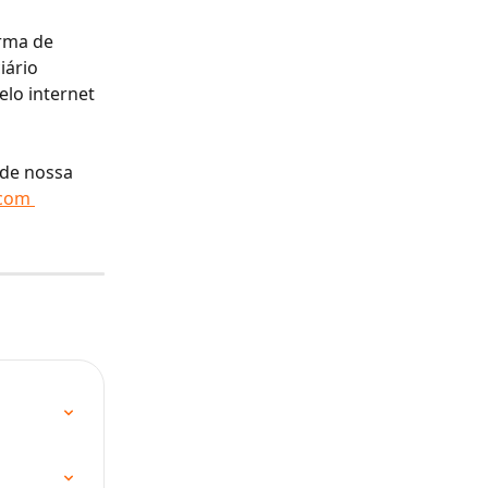
rma de 
iário 
lo internet 
 de nossa 
 com 