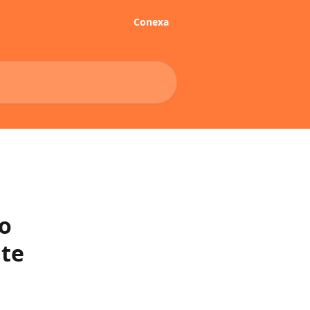
Conexa
o
nte