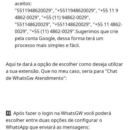
aceitos:
​"5511948620029", "+5511948620029", "+55 11 9 
4862-0029", "+55 (11) 94862-0029", 
"551148620029", "+551148620029", "+55 11 4862-
0029", "+55 (11) 4862-0029".Sugerimos que crie 
pela conta Google, dessa forma terá um 
processo mais simples e fácil.
Aqui te dará a opção de escolher como deseja utilizar 
a sua extensão. Que no meu caso, seria para "Chat 
de WhatsGw Atendimento":
2️⃣ 
 Após fazer o login na WhatsGW você poderá 
escolher entre duas opções de configurar o 
WhatsApp que enviará as mensagens: 