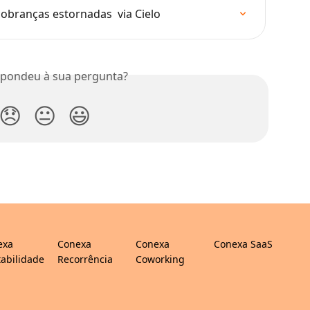
obranças estornadas  via Cielo
spondeu à sua pergunta?
😞
😐
😃
exa
Conexa
Conexa
Conexa SaaS
abilidade
Recorrência
Coworking