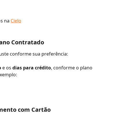
s na 
Cielo
lano Contratado
juste conforme sua preferência:
o
 e os 
dias para crédito
, conforme o plano 
exemplo:
mento com Cartão