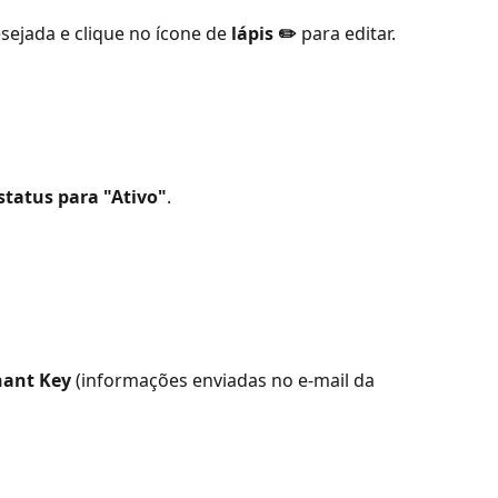
esejada e clique no ícone de 
lápis ✏️
 para editar.
status para "Ativo"
.
ant Key
 (informações enviadas no e-mail da 