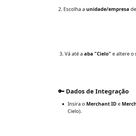
2. Escolha a 
unidade/empresa
 d
 3. Vá até a 
aba "Cielo"
 e altere o 
​🔑 Dados de Integração
Insira o 
Merchant ID
 e 
Merch
Cielo).