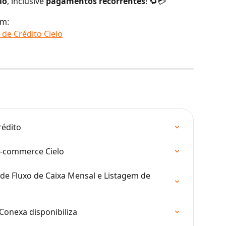
lo
, inclusive 
pagamentos recorrentes
! 🔁💳
ém:
de Crédito Cielo
rédito
 e-commerce Cielo
 de Fluxo de Caixa Mensal e Listagem de 
Conexa disponibiliza