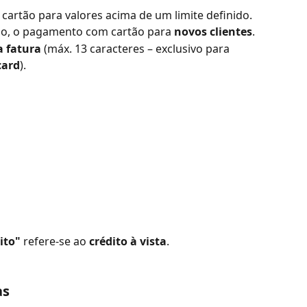
cartão para valores acima de um limite definido.
rão, o pagamento com cartão para 
novos clientes
.
a fatura
 (máx. 13 caracteres – exclusivo para 
card
).
ito"
 refere-se ao 
crédito à vista
.
as