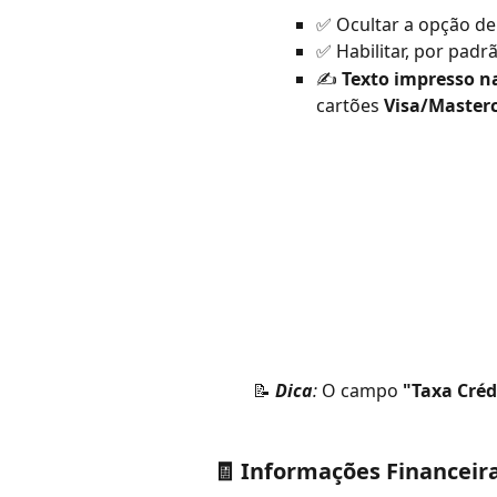
✅ Ocultar a opção de 
✅ Habilitar, por pad
✍️ 
Texto impresso n
cartões 
Visa/Master
         📝 
Dica
:
 O campo 
"Taxa Créd
🧾 Informações Financeir